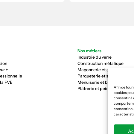
Nos métiers
Industrie du verre
sion
Construction métalique
ur +
Maçonnerie et génie civil
fessionnelle
Parqueterie et sols
 la FVE
Menuiserie et bois
Afin de four
Plâtrerie et peinture
cookies pour
consentir à 
comportement
consentir ou
caractéristi
Ac