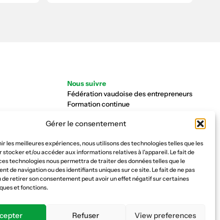
Nous suivre
Fédération vaudoise des entrepreneurs
Formation continue
Ecole de la construction
Gérer le consentement
Caisse AVS 66.1
nir les meilleures expériences, nous utilisons des technologies telles que les
 stocker et/ou accéder aux informations relatives à l'appareil. Le fait de
ces technologies nous permettra de traiter des données telles que le
 de navigation ou des identifiants uniques sur ce site. Le fait de ne pas
 de retirer son consentement peut avoir un effet négatif sur certaines
ques et fonctions.
cepter
Refuser
View preferences