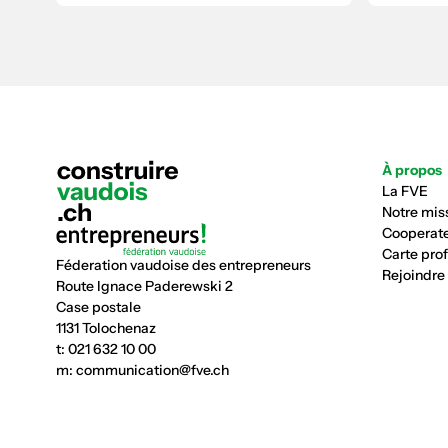
À propos
La FVE
Notre mis
Cooperate
Carte pro
Féderation vaudoise des entrepreneurs
Rejoindre
Route Ignace Paderewski 2
Case postale
1131 Tolochenaz
t:
021 632 10 00
m:
communication@fve.ch