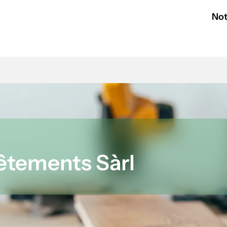
Not
tements Sàrl