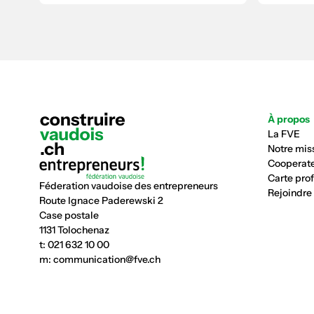
À propos
La FVE
Notre mis
Cooperate
Carte pro
Féderation vaudoise des entrepreneurs
Rejoindre
Route Ignace Paderewski 2
Case postale
1131 Tolochenaz
t:
021 632 10 00
m:
communication@fve.ch