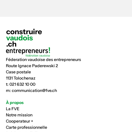
Féderation vaudoise des entrepreneurs
Route Ignace Paderewski 2
Case postale
1131 Tolochenaz
t:
021 632 10 00
m:
communication@fve.ch
À propos
La FVE
Notre mission
Cooperateur +
Carte professionnelle