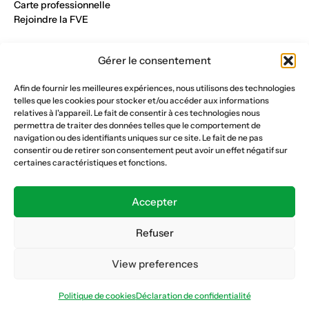
Carte professionnelle
Rejoindre la FVE
Nos métiers
Gérer le consentement
Industrie du verre
Construction métalique
Afin de fournir les meilleures expériences, nous utilisons des technologies
Maçonnerie et génie civil
telles que les cookies pour stocker et/ou accéder aux informations
Parqueterie et sols
relatives à l'appareil. Le fait de consentir à ces technologies nous
Menuiserie et bois
permettra de traiter des données telles que le comportement de
Plâtrerie et peinture
navigation ou des identifiants uniques sur ce site. Le fait de ne pas
consentir ou de retirer son consentement peut avoir un effet négatif sur
Nous suivre
certaines caractéristiques et fonctions.
Fédération vaudoise des entrepreneurs
Formation continue
Accepter
Ecole de la construction
Caisse AVS 66.1
Refuser
View preferences
Déclaration de confidentialité
Politique de cookies
Politique de cookies
Déclaration de confidentialité
© Copyright 2026 FVE
Website :
horde.ch