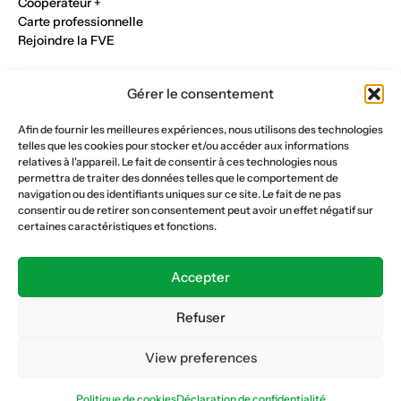
Cooperateur +
Carte professionnelle
Rejoindre la FVE
Nos métiers
Gérer le consentement
Industrie du verre
Construction métalique
Afin de fournir les meilleures expériences, nous utilisons des technologies
Maçonnerie et génie civil
telles que les cookies pour stocker et/ou accéder aux informations
Parqueterie et sols
relatives à l'appareil. Le fait de consentir à ces technologies nous
Menuiserie et bois
permettra de traiter des données telles que le comportement de
Plâtrerie et peinture
navigation ou des identifiants uniques sur ce site. Le fait de ne pas
consentir ou de retirer son consentement peut avoir un effet négatif sur
Nous suivre
certaines caractéristiques et fonctions.
Fédération vaudoise des entrepreneurs
Formation continue
Accepter
Ecole de la construction
Caisse AVS 66.1
Refuser
View preferences
Déclaration de confidentialité
Politique de cookies
Politique de cookies
Déclaration de confidentialité
© Copyright 2026 FVE
Website :
horde.ch