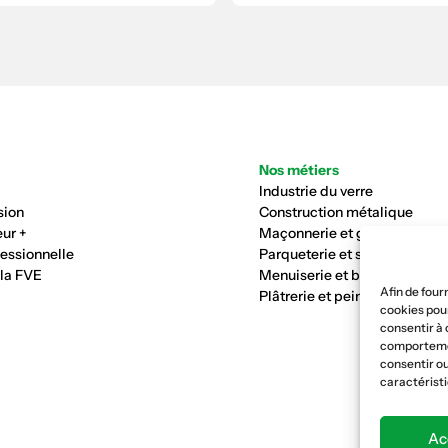
Nos métiers
Industrie du verre
sion
Construction métalique
ur +
Maçonnerie et génie civil
fessionnelle
Parqueterie et sols
 la FVE
Menuiserie et bois
Afin de four
Plâtrerie et peinture
cookies pour
consentir à 
comportement
consentir ou
caractéristi
Ac