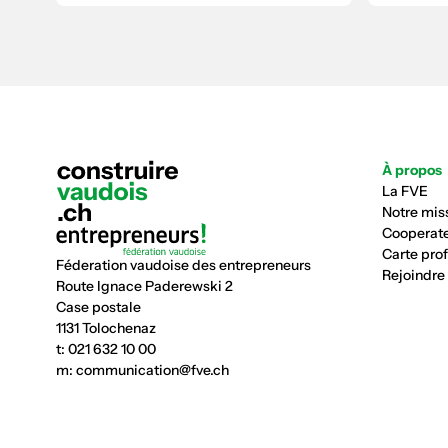
À propos
La FVE
Notre mis
Cooperate
Carte pro
Féderation vaudoise des entrepreneurs
Rejoindre
Route Ignace Paderewski 2
Case postale
1131 Tolochenaz
t:
021 632 10 00
m:
communication@fve.ch