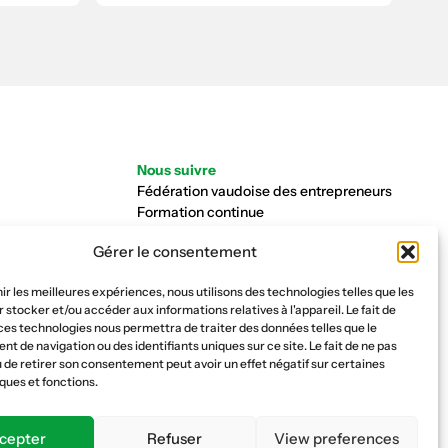
Nous suivre
Fédération vaudoise des entrepreneurs
Formation continue
Ecole de la construction
Gérer le consentement
Caisse AVS 66.1
nir les meilleures expériences, nous utilisons des technologies telles que les
 stocker et/ou accéder aux informations relatives à l'appareil. Le fait de
ces technologies nous permettra de traiter des données telles que le
 de navigation ou des identifiants uniques sur ce site. Le fait de ne pas
 de retirer son consentement peut avoir un effet négatif sur certaines
ques et fonctions.
cepter
Refuser
View preferences