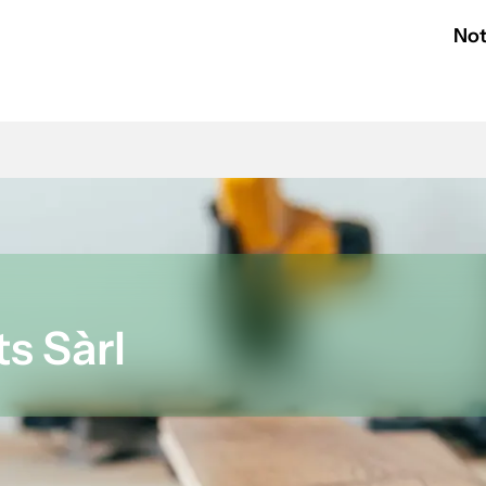
Not
s Sàrl