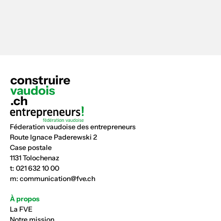
Féderation vaudoise des entrepreneurs
Route Ignace Paderewski 2
Case postale
1131 Tolochenaz
t:
021 632 10 00
m:
communication@fve.ch
À propos
La FVE
Notre mission