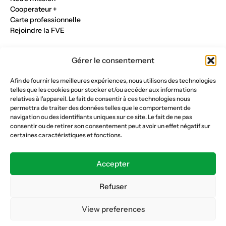
Cooperateur +
Carte professionnelle
Rejoindre la FVE
Nos métiers
Gérer le consentement
Industrie du verre
Construction métalique
Afin de fournir les meilleures expériences, nous utilisons des technologies
Maçonnerie et génie civil
telles que les cookies pour stocker et/ou accéder aux informations
Parqueterie et sols
relatives à l'appareil. Le fait de consentir à ces technologies nous
Menuiserie et bois
permettra de traiter des données telles que le comportement de
Plâtrerie et peinture
navigation ou des identifiants uniques sur ce site. Le fait de ne pas
consentir ou de retirer son consentement peut avoir un effet négatif sur
Nous suivre
certaines caractéristiques et fonctions.
Fédération vaudoise des entrepreneurs
Formation continue
Accepter
Ecole de la construction
Caisse AVS 66.1
Refuser
View preferences
Déclaration de confidentialité
Politique de cookies