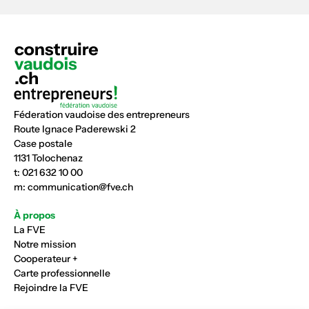
Féderation vaudoise des entrepreneurs
Route Ignace Paderewski 2
Case postale
1131 Tolochenaz
t:
021 632 10 00
m:
communication@fve.ch
À propos
La FVE
Notre mission
Cooperateur +
Carte professionnelle
Rejoindre la FVE