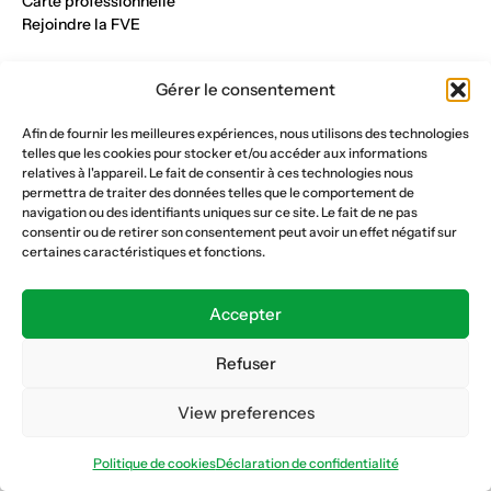
Carte professionnelle
Rejoindre la FVE
Nos métiers
Gérer le consentement
Industrie du verre
Construction métalique
Afin de fournir les meilleures expériences, nous utilisons des technologies
Maçonnerie et génie civil
telles que les cookies pour stocker et/ou accéder aux informations
Parqueterie et sols
relatives à l'appareil. Le fait de consentir à ces technologies nous
Menuiserie et bois
permettra de traiter des données telles que le comportement de
Plâtrerie et peinture
navigation ou des identifiants uniques sur ce site. Le fait de ne pas
consentir ou de retirer son consentement peut avoir un effet négatif sur
Nous suivre
certaines caractéristiques et fonctions.
Fédération vaudoise des entrepreneurs
Formation continue
Accepter
Ecole de la construction
Caisse AVS 66.1
Refuser
View preferences
Déclaration de confidentialité
Politique de cookies
Politique de cookies
Déclaration de confidentialité
© Copyright 2026 FVE
Website :
horde.ch