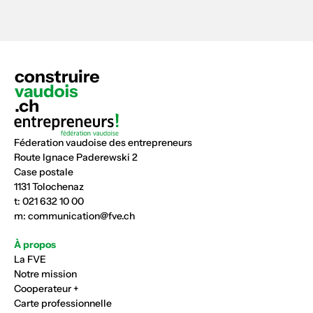
Féderation vaudoise des entrepreneurs
Route Ignace Paderewski 2
Case postale
1131 Tolochenaz
t:
021 632 10 00
m:
communication@fve.ch
À propos
La FVE
Notre mission
Cooperateur +
Carte professionnelle