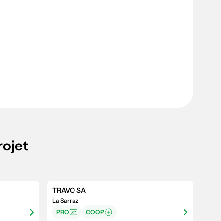
rojet
TRAVO SA
La Sarraz
PRO
COOP