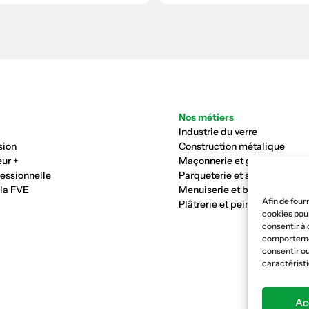
Nos métiers
Industrie du verre
sion
Construction métalique
ur +
Maçonnerie et génie civil
fessionnelle
Parqueterie et sols
 la FVE
Menuiserie et bois
Afin de four
Plâtrerie et peinture
cookies pour
consentir à 
comportement
consentir ou
caractéristi
Ac