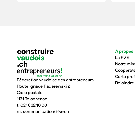
À propos
La FVE
Notre mis
Cooperate
Carte pro
Féderation vaudoise des entrepreneurs
Rejoindre
Route Ignace Paderewski 2
Case postale
1131 Tolochenaz
t:
021 632 10 00
m:
communication@fve.ch