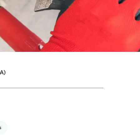
SA)
s