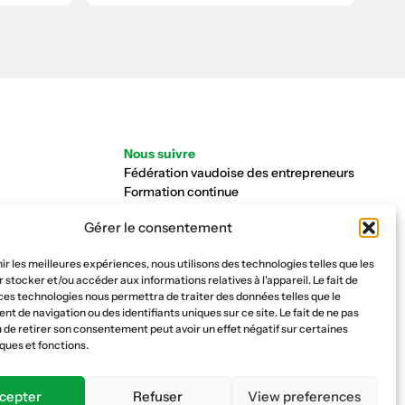
Nous suivre
Fédération vaudoise des entrepreneurs
Formation continue
Ecole de la construction
Gérer le consentement
Caisse AVS 66.1
nir les meilleures expériences, nous utilisons des technologies telles que les
 stocker et/ou accéder aux informations relatives à l'appareil. Le fait de
ces technologies nous permettra de traiter des données telles que le
 de navigation ou des identifiants uniques sur ce site. Le fait de ne pas
 de retirer son consentement peut avoir un effet négatif sur certaines
ques et fonctions.
cepter
Refuser
View preferences