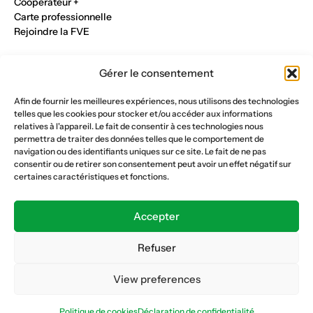
Cooperateur +
Carte professionnelle
Rejoindre la FVE
Nos métiers
Gérer le consentement
Industrie du verre
Construction métalique
Afin de fournir les meilleures expériences, nous utilisons des technologies
Maçonnerie et génie civil
telles que les cookies pour stocker et/ou accéder aux informations
Parqueterie et sols
relatives à l'appareil. Le fait de consentir à ces technologies nous
Menuiserie et bois
permettra de traiter des données telles que le comportement de
Plâtrerie et peinture
navigation ou des identifiants uniques sur ce site. Le fait de ne pas
consentir ou de retirer son consentement peut avoir un effet négatif sur
Nous suivre
certaines caractéristiques et fonctions.
Fédération vaudoise des entrepreneurs
Formation continue
Accepter
Ecole de la construction
Caisse AVS 66.1
Refuser
View preferences
Déclaration de confidentialité
Politique de cookies
Politique de cookies
Déclaration de confidentialité
© Copyright 2026 FVE
Website :
horde.ch