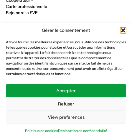
Cooperateur +
Carte professionnelle
Rejoindre la FVE
Nos métiers
Gérer le consentement
Industrie du verre
Construction métalique
Afin de fournir les meilleures expériences, nous utilisons des technologies
Maçonnerie et génie civil
telles que les cookies pour stocker et/ou accéder aux informations
Parqueterie et sols
relatives à l'appareil. Le fait de consentir à ces technologies nous
Menuiserie et bois
permettra de traiter des données telles que le comportement de
Plâtrerie et peinture
navigation ou des identifiants uniques sur ce site. Le fait de ne pas
consentir ou de retirer son consentement peut avoir un effet négatif sur
Nous suivre
certaines caractéristiques et fonctions.
Fédération vaudoise des entrepreneurs
Formation continue
Accepter
Ecole de la construction
Caisse AVS 66.1
Refuser
View preferences
Déclaration de confidentialité
Politique de cookies
Politique de cookies
Déclaration de confidentialité
© Copyright 2026 FVE
Website :
horde.ch