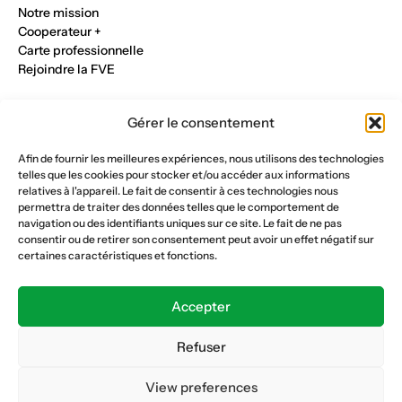
Notre mission
Cooperateur +
Carte professionnelle
Rejoindre la FVE
Nos métiers
Gérer le consentement
Industrie du verre
Construction métalique
Afin de fournir les meilleures expériences, nous utilisons des technologies
Maçonnerie et génie civil
telles que les cookies pour stocker et/ou accéder aux informations
Parqueterie et sols
relatives à l'appareil. Le fait de consentir à ces technologies nous
Menuiserie et bois
permettra de traiter des données telles que le comportement de
Plâtrerie et peinture
navigation ou des identifiants uniques sur ce site. Le fait de ne pas
consentir ou de retirer son consentement peut avoir un effet négatif sur
Nous suivre
certaines caractéristiques et fonctions.
Fédération vaudoise des entrepreneurs
Formation continue
Accepter
Ecole de la construction
Caisse AVS 66.1
Refuser
View preferences