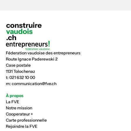
Féderation vaudoise des entrepreneurs
Route Ignace Paderewski 2
Case postale
1131 Tolochenaz
t:
021 632 10 00
m:
communication@fve.ch
À propos
La FVE
Notre mission
Cooperateur +
Carte professionnelle
Rejoindre la FVE