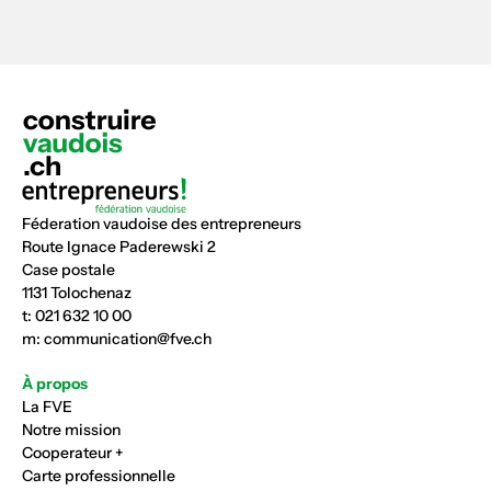
Féderation vaudoise des entrepreneurs
Route Ignace Paderewski 2
Case postale
1131 Tolochenaz
t:
021 632 10 00
m:
communication@fve.ch
À propos
La FVE
Notre mission
Cooperateur +
Carte professionnelle