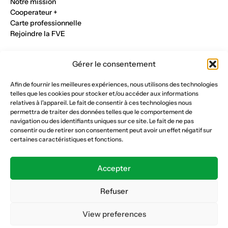
Notre mission
Cooperateur +
Carte professionnelle
Rejoindre la FVE
Nos métiers
Gérer le consentement
Industrie du verre
Construction métalique
Afin de fournir les meilleures expériences, nous utilisons des technologies
Maçonnerie et génie civil
telles que les cookies pour stocker et/ou accéder aux informations
Parqueterie et sols
relatives à l'appareil. Le fait de consentir à ces technologies nous
Menuiserie et bois
permettra de traiter des données telles que le comportement de
Plâtrerie et peinture
navigation ou des identifiants uniques sur ce site. Le fait de ne pas
consentir ou de retirer son consentement peut avoir un effet négatif sur
Nous suivre
certaines caractéristiques et fonctions.
Fédération vaudoise des entrepreneurs
Formation continue
Accepter
Ecole de la construction
Caisse AVS 66.1
Refuser
View preferences
Déclaration de confidentialité
Politique de cookies