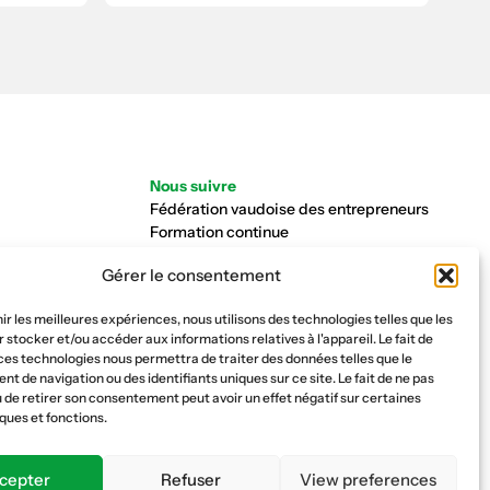
Nous suivre
Fédération vaudoise des entrepreneurs
Formation continue
Ecole de la construction
Gérer le consentement
Caisse AVS 66.1
nir les meilleures expériences, nous utilisons des technologies telles que les
 stocker et/ou accéder aux informations relatives à l'appareil. Le fait de
ces technologies nous permettra de traiter des données telles que le
 de navigation ou des identifiants uniques sur ce site. Le fait de ne pas
 de retirer son consentement peut avoir un effet négatif sur certaines
ques et fonctions.
cepter
Refuser
View preferences