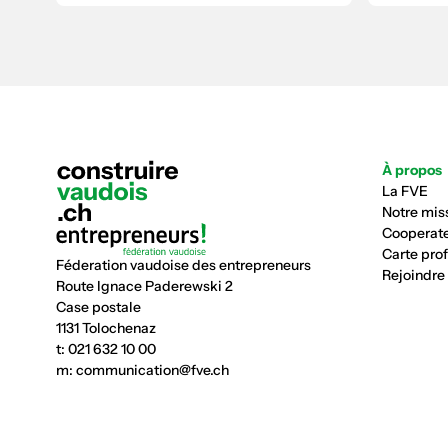
À propos
La FVE
Notre mis
Cooperate
Carte pro
Féderation vaudoise des entrepreneurs
Rejoindre
Route Ignace Paderewski 2
Case postale
1131 Tolochenaz
t:
021 632 10 00
m:
communication@fve.ch