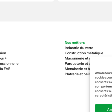
Nos métiers
Industrie du verre
sion
Construction métalique
ur +
Maçonnerie et génie civil
fessionnelle
Parqueterie et sols
 la FVE
Menuiserie et bois
Afin de four
Plâtrerie et peinture
cookies pour
consentir à 
comportement
consentir ou
caractéristi
Ac