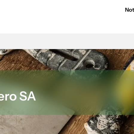
Not
ero SA