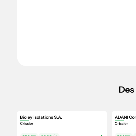
Des 
Bioley isolations S.A.
ADANI Con
Crissier
Crissier