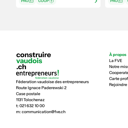
PRO
COOP
PRO
À propos
La FVE
Notre mis
Cooperate
Carte pro
Féderation vaudoise des entrepreneurs
Rejoindre
Route Ignace Paderewski 2
Case postale
1131 Tolochenaz
t:
021 632 10 00
m:
communication@fve.ch