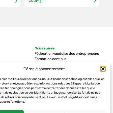
COOP
Nous suivre
Fédération vaudoise des entrepreneurs
Formation continue
Ecole de la construction
Gérer le consentement
Caisse AVS 66.1
nir les meilleures expériences, nous utilisons des technologies telles que les
 stocker et/ou accéder aux informations relatives à l'appareil. Le fait de
ces technologies nous permettra de traiter des données telles que le
 de navigation ou des identifiants uniques sur ce site. Le fait de ne pas
 de retirer son consentement peut avoir un effet négatif sur certaines
ques et fonctions.