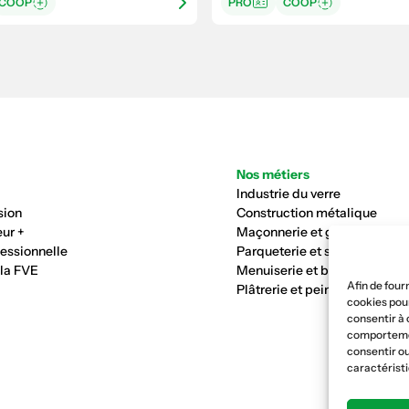
COOP
PRO
COOP
Nos métiers
Industrie du verre
sion
Construction métalique
ur +
Maçonnerie et génie civil
fessionnelle
Parqueterie et sols
 la FVE
Menuiserie et bois
Afin de four
Plâtrerie et peinture
cookies pour
consentir à 
comportement
consentir ou
caractéristi