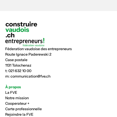
Féderation vaudoise des entrepreneurs
Route Ignace Paderewski 2
Case postale
1131 Tolochenaz
t:
021 632 10 00
m:
communication@fve.ch
À propos
La FVE
Notre mission
Cooperateur +
Carte professionnelle
Rejoindre la FVE