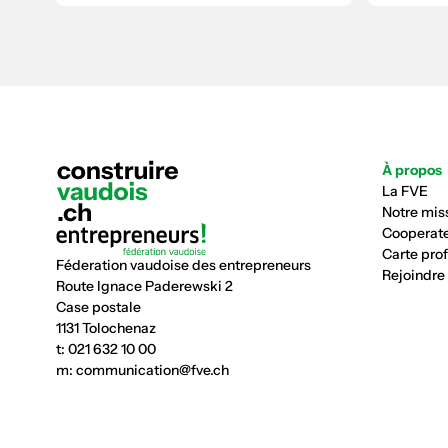
À propos
La FVE
Notre mis
Cooperate
Carte pro
Féderation vaudoise des entrepreneurs
Rejoindre
Route Ignace Paderewski 2
Case postale
1131 Tolochenaz
t:
021 632 10 00
m:
communication@fve.ch