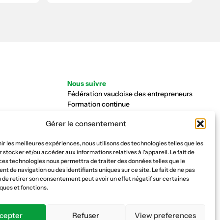
Nous suivre
Fédération vaudoise des entrepreneurs
Formation continue
Ecole de la construction
Gérer le consentement
Caisse AVS 66.1
nir les meilleures expériences, nous utilisons des technologies telles que les
 stocker et/ou accéder aux informations relatives à l'appareil. Le fait de
ces technologies nous permettra de traiter des données telles que le
 de navigation ou des identifiants uniques sur ce site. Le fait de ne pas
 de retirer son consentement peut avoir un effet négatif sur certaines
ques et fonctions.
cepter
Refuser
View preferences