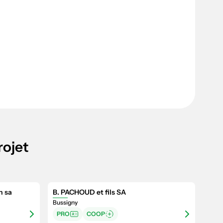
rojet
n sa
B. PACHOUD et fils SA
Bussigny
PRO
COOP