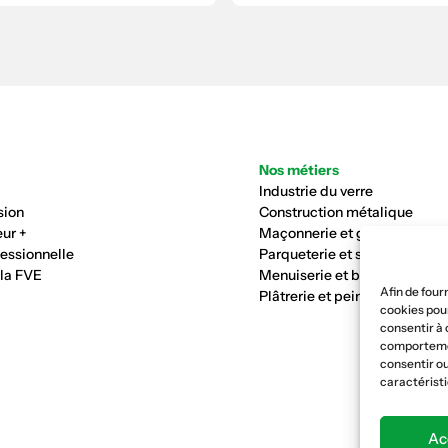
Nos métiers
Industrie du verre
sion
Construction métalique
ur +
Maçonnerie et génie civil
fessionnelle
Parqueterie et sols
 la FVE
Menuiserie et bois
Afin de four
Plâtrerie et peinture
cookies pour
consentir à 
comportement
consentir ou
caractéristi
Ac