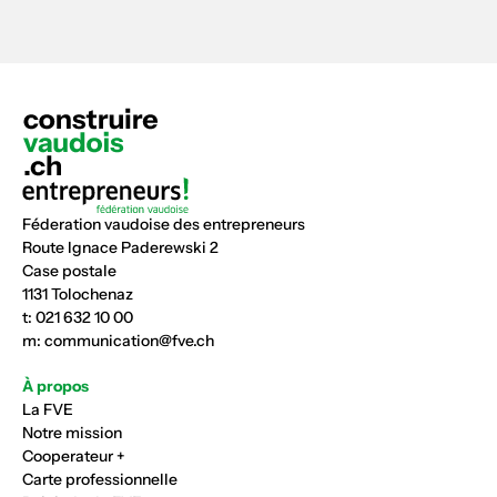
Féderation vaudoise des entrepreneurs
Route Ignace Paderewski 2
Case postale
1131 Tolochenaz
t:
021 632 10 00
m:
communication@fve.ch
À propos
La FVE
Notre mission
Cooperateur +
Carte professionnelle