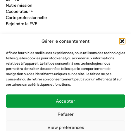
Notre mission
Cooperateur +
Carte professionnelle
Rejoindre la FVE
Nos métiers
Gérer le consentement
Industrie du verre
Construction métalique
Afin de fournir les meilleures expériences, nous utilisons des technologies
Maçonnerie et génie civil
telles que les cookies pour stocker et/ou accéder aux informations
Parqueterie et sols
relatives à l'appareil. Le fait de consentir à ces technologies nous
Menuiserie et bois
permettra de traiter des données telles que le comportement de
Plâtrerie et peinture
navigation ou des identifiants uniques sur ce site. Le fait de ne pas
consentir ou de retirer son consentement peut avoir un effet négatif sur
Nous suivre
certaines caractéristiques et fonctions.
Fédération vaudoise des entrepreneurs
Formation continue
Accepter
Ecole de la construction
Caisse AVS 66.1
Refuser
View preferences