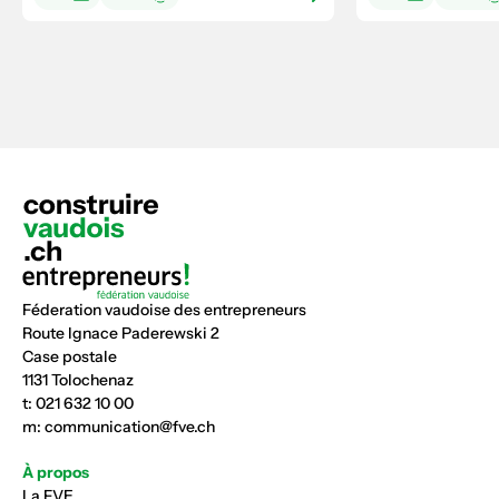
Féderation vaudoise des entrepreneurs
Route Ignace Paderewski 2
Case postale
1131 Tolochenaz
t:
021 632 10 00
m:
communication@fve.ch
À propos
La FVE