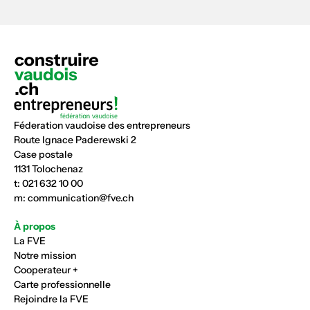
Féderation vaudoise des entrepreneurs
Route Ignace Paderewski 2
Case postale
1131 Tolochenaz
t:
021 632 10 00
m:
communication@fve.ch
À propos
La FVE
Notre mission
Cooperateur +
Carte professionnelle
Rejoindre la FVE