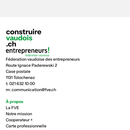
Féderation vaudoise des entrepreneurs
Route Ignace Paderewski 2
Case postale
1131 Tolochenaz
t:
021 632 10 00
m:
communication@fve.ch
À propos
La FVE
Notre mission
Cooperateur +
Carte professionnelle