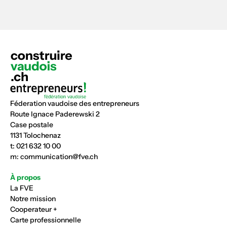
Féderation vaudoise des entrepreneurs
Route Ignace Paderewski 2
Case postale
1131 Tolochenaz
t:
021 632 10 00
m:
communication@fve.ch
À propos
La FVE
Notre mission
Cooperateur +
Carte professionnelle