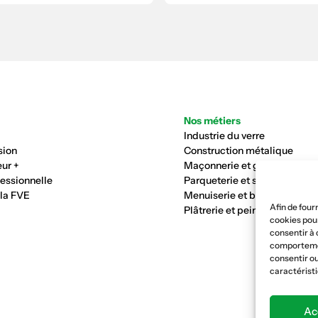
Nos métiers
Industrie du verre
sion
Construction métalique
ur +
Maçonnerie et génie civil
fessionnelle
Parqueterie et sols
 la FVE
Menuiserie et bois
Afin de four
Plâtrerie et peinture
cookies pour
consentir à 
comportement
consentir ou
caractéristi
Ac