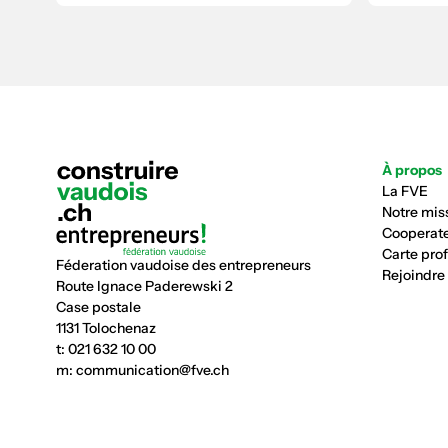
À propos
La FVE
Notre mis
Cooperate
Carte pro
Féderation vaudoise des entrepreneurs
Rejoindre
Route Ignace Paderewski 2
Case postale
1131 Tolochenaz
t:
021 632 10 00
m:
communication@fve.ch