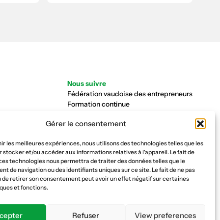
Nous suivre
Fédération vaudoise des entrepreneurs
Formation continue
Ecole de la construction
Gérer le consentement
Caisse AVS 66.1
nir les meilleures expériences, nous utilisons des technologies telles que les
 stocker et/ou accéder aux informations relatives à l'appareil. Le fait de
ces technologies nous permettra de traiter des données telles que le
 de navigation ou des identifiants uniques sur ce site. Le fait de ne pas
 de retirer son consentement peut avoir un effet négatif sur certaines
ques et fonctions.
cepter
Refuser
View preferences