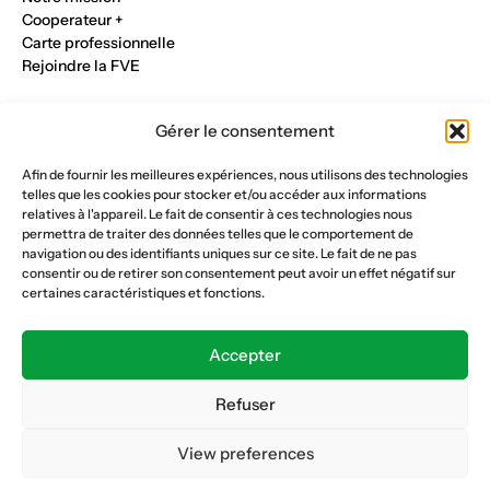
Cooperateur +
Carte professionnelle
Rejoindre la FVE
Nos métiers
Gérer le consentement
Industrie du verre
Construction métalique
Afin de fournir les meilleures expériences, nous utilisons des technologies
Maçonnerie et génie civil
telles que les cookies pour stocker et/ou accéder aux informations
Parqueterie et sols
relatives à l'appareil. Le fait de consentir à ces technologies nous
Menuiserie et bois
permettra de traiter des données telles que le comportement de
Plâtrerie et peinture
navigation ou des identifiants uniques sur ce site. Le fait de ne pas
consentir ou de retirer son consentement peut avoir un effet négatif sur
Nous suivre
certaines caractéristiques et fonctions.
Fédération vaudoise des entrepreneurs
Formation continue
Accepter
Ecole de la construction
Caisse AVS 66.1
Refuser
View preferences
Déclaration de confidentialité
Politique de cookies