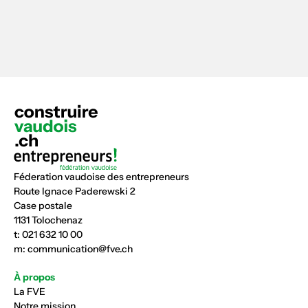
Féderation vaudoise des entrepreneurs
Route Ignace Paderewski 2
Case postale
1131 Tolochenaz
t:
021 632 10 00
m:
communication@fve.ch
À propos
La FVE
Notre mission