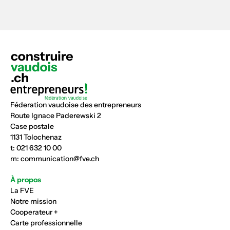
Féderation vaudoise des entrepreneurs
Route Ignace Paderewski 2
Case postale
1131 Tolochenaz
t:
021 632 10 00
m:
communication@fve.ch
À propos
La FVE
Notre mission
Cooperateur +
Carte professionnelle