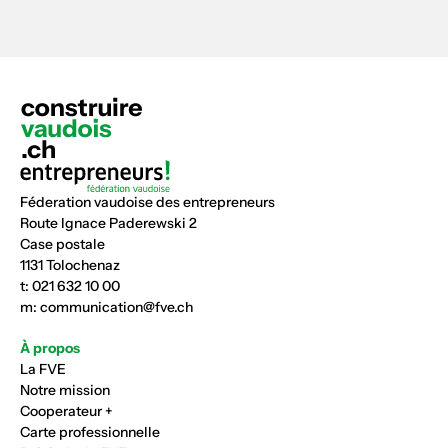
Féderation vaudoise des entrepreneurs
Route Ignace Paderewski 2
Case postale
1131 Tolochenaz
t:
021 632 10 00
m:
communication@fve.ch
À propos
La FVE
Notre mission
Cooperateur +
Carte professionnelle