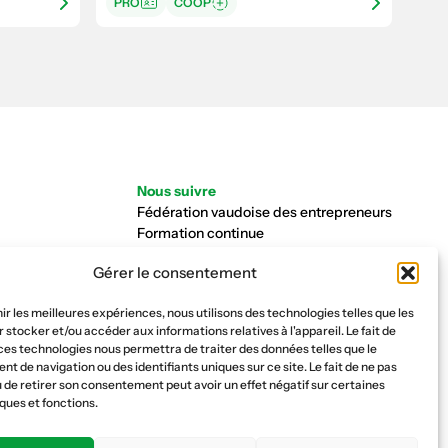
PRO
COOP
Nous suivre
Fédération vaudoise des entrepreneurs
Formation continue
Ecole de la construction
Gérer le consentement
Caisse AVS 66.1
nir les meilleures expériences, nous utilisons des technologies telles que les
 stocker et/ou accéder aux informations relatives à l'appareil. Le fait de
ces technologies nous permettra de traiter des données telles que le
 de navigation ou des identifiants uniques sur ce site. Le fait de ne pas
 de retirer son consentement peut avoir un effet négatif sur certaines
ques et fonctions.