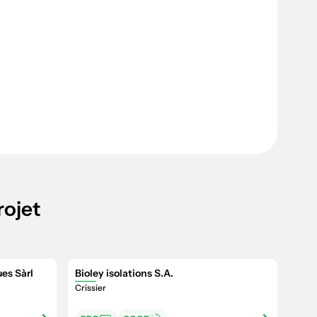
rojet
es Sàrl
Bioley isolations S.A.
Crissier