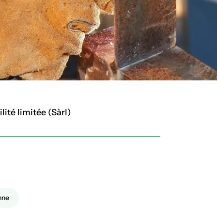
ité limitée (Sàrl)
nne