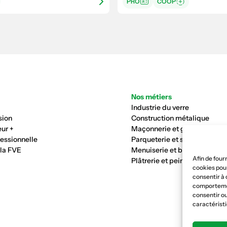
PRO
COOP
Nos métiers
Industrie du verre
sion
Construction métalique
ur +
Maçonnerie et génie civil
fessionnelle
Parqueterie et sols
 la FVE
Menuiserie et bois
Afin de four
Plâtrerie et peinture
cookies pour
consentir à 
comportement
consentir ou
caractéristi