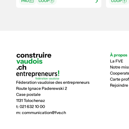
PRO
COOP
COOP
À propos
La FVE
Notre mis
Cooperate
Carte pro
Féderation vaudoise des entrepreneurs
Rejoindre
Route Ignace Paderewski 2
Case postale
1131 Tolochenaz
t:
021 632 10 00
m:
communication@fve.ch