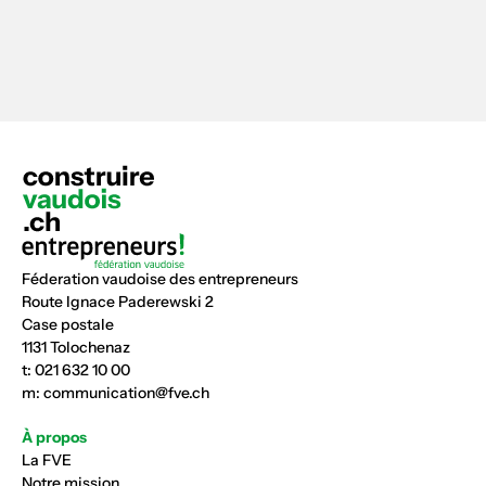
Féderation vaudoise des entrepreneurs
Route Ignace Paderewski 2
Case postale
1131 Tolochenaz
t:
021 632 10 00
m:
communication@fve.ch
À propos
La FVE
Notre mission