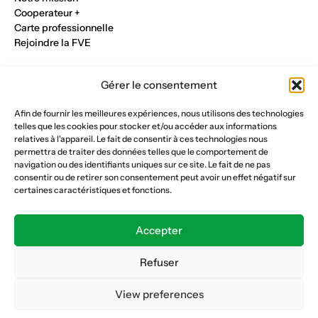
Cooperateur +
Carte professionnelle
Rejoindre la FVE
Nos métiers
Gérer le consentement
Industrie du verre
Construction métalique
Afin de fournir les meilleures expériences, nous utilisons des technologies
Maçonnerie et génie civil
telles que les cookies pour stocker et/ou accéder aux informations
Parqueterie et sols
relatives à l'appareil. Le fait de consentir à ces technologies nous
Menuiserie et bois
permettra de traiter des données telles que le comportement de
Plâtrerie et peinture
navigation ou des identifiants uniques sur ce site. Le fait de ne pas
consentir ou de retirer son consentement peut avoir un effet négatif sur
Nous suivre
certaines caractéristiques et fonctions.
Fédération vaudoise des entrepreneurs
Formation continue
Accepter
Ecole de la construction
Caisse AVS 66.1
Refuser
View preferences
Déclaration de confidentialité
Politique de cookies