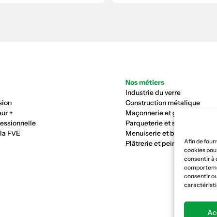
Nos métiers
Industrie du verre
sion
Construction métalique
ur +
Maçonnerie et génie civil
fessionnelle
Parqueterie et sols
 la FVE
Menuiserie et bois
Afin de four
Plâtrerie et peinture
cookies pour
consentir à 
comportement
consentir ou
caractéristi
Ac