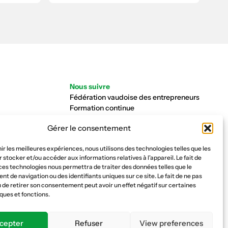
Nous suivre
Fédération vaudoise des entrepreneurs
Formation continue
Ecole de la construction
Gérer le consentement
Caisse AVS 66.1
nir les meilleures expériences, nous utilisons des technologies telles que les
 stocker et/ou accéder aux informations relatives à l'appareil. Le fait de
ces technologies nous permettra de traiter des données telles que le
 de navigation ou des identifiants uniques sur ce site. Le fait de ne pas
 de retirer son consentement peut avoir un effet négatif sur certaines
ques et fonctions.
cepter
Refuser
View preferences