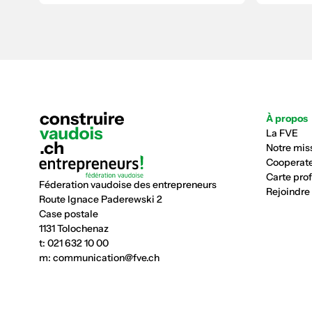
À propos
La FVE
Notre mis
Cooperate
Carte pro
Féderation vaudoise des entrepreneurs
Rejoindre
Route Ignace Paderewski 2
Case postale
1131 Tolochenaz
t:
021 632 10 00
m:
communication@fve.ch