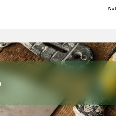
Not
e