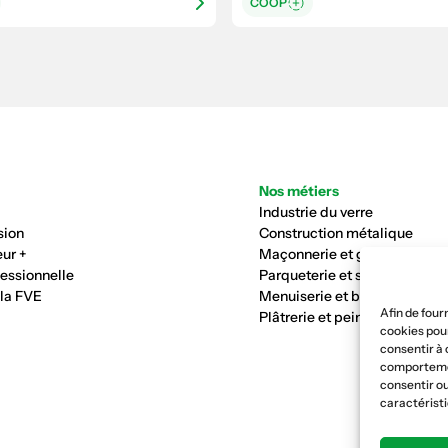
COOP
Nos métiers
Industrie du verre
sion
Construction métalique
ur +
Maçonnerie et génie civil
fessionnelle
Parqueterie et sols
 la FVE
Menuiserie et bois
Afin de four
Plâtrerie et peinture
cookies pour
consentir à 
comportement
consentir ou
caractéristi