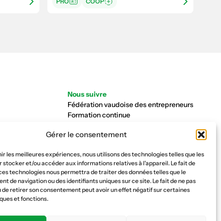
PRO
COOP
Nous suivre
Fédération vaudoise des entrepreneurs
Formation continue
Ecole de la construction
Gérer le consentement
Caisse AVS 66.1
nir les meilleures expériences, nous utilisons des technologies telles que les
 stocker et/ou accéder aux informations relatives à l'appareil. Le fait de
ces technologies nous permettra de traiter des données telles que le
 de navigation ou des identifiants uniques sur ce site. Le fait de ne pas
 de retirer son consentement peut avoir un effet négatif sur certaines
ques et fonctions.