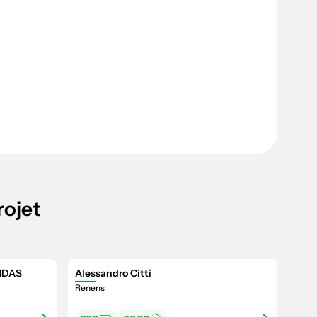
rojet
NDAS
Alessandro Citti
Renens