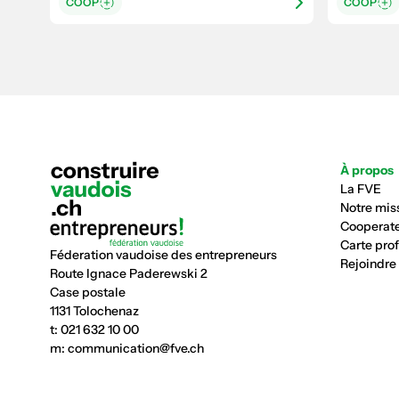
COOP
COOP
À propos
La FVE
Notre mis
Cooperate
Carte pro
Féderation vaudoise des entrepreneurs
Rejoindre
Route Ignace Paderewski 2
Case postale
1131 Tolochenaz
t:
021 632 10 00
m:
communication@fve.ch