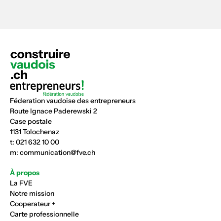
Féderation vaudoise des entrepreneurs
Route Ignace Paderewski 2
Case postale
1131 Tolochenaz
t:
021 632 10 00
m:
communication@fve.ch
À propos
La FVE
Notre mission
Cooperateur +
Carte professionnelle