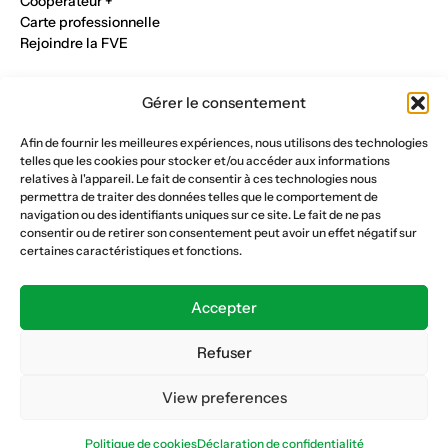
Cooperateur +
Carte professionnelle
Rejoindre la FVE
Nos métiers
Gérer le consentement
Industrie du verre
Construction métalique
Afin de fournir les meilleures expériences, nous utilisons des technologies
Maçonnerie et génie civil
telles que les cookies pour stocker et/ou accéder aux informations
Parqueterie et sols
relatives à l'appareil. Le fait de consentir à ces technologies nous
Menuiserie et bois
permettra de traiter des données telles que le comportement de
Plâtrerie et peinture
navigation ou des identifiants uniques sur ce site. Le fait de ne pas
consentir ou de retirer son consentement peut avoir un effet négatif sur
Nous suivre
certaines caractéristiques et fonctions.
Fédération vaudoise des entrepreneurs
Formation continue
Accepter
Ecole de la construction
Caisse AVS 66.1
Refuser
View preferences
Déclaration de confidentialité
Politique de cookies
Politique de cookies
Déclaration de confidentialité
© Copyright 2026 FVE
Website :
horde.ch