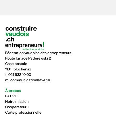
Féderation vaudoise des entrepreneurs
Route Ignace Paderewski 2
Case postale
1131 Tolochenaz
t:
021 632 10 00
m:
communication@fve.ch
À propos
La FVE
Notre mission
Cooperateur +
Carte professionnelle