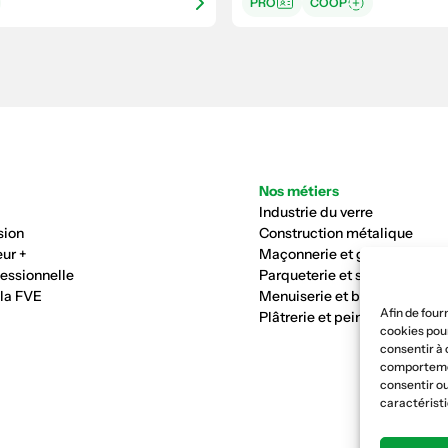
PRO
COOP
Nos métiers
Industrie du verre
sion
Construction métalique
ur +
Maçonnerie et génie civil
fessionnelle
Parqueterie et sols
 la FVE
Menuiserie et bois
Afin de four
Plâtrerie et peinture
cookies pour
consentir à 
comportement
consentir ou
caractéristi