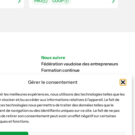
PRO
COOP
Nous suivre
Fédération vaudoise des entrepreneurs
Formation continue
Ecole de la construction
Gérer le consentement
Caisse AVS 66.1
nir les meilleures expériences, nous utilisons des technologies telles que les
 stocker et/ou accéder aux informations relatives à l'appareil. Le fait de
ces technologies nous permettra de traiter des données telles que le
 de navigation ou des identifiants uniques sur ce site. Le fait de ne pas
 de retirer son consentement peut avoir un effet négatif sur certaines
ques et fonctions.