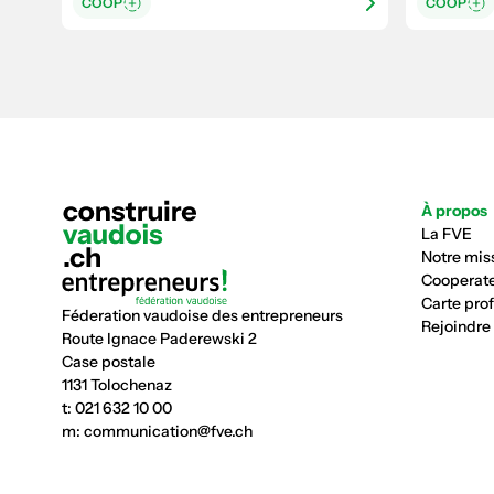
COOP
COOP
À propos
La FVE
Notre mis
Cooperate
Carte pro
Féderation vaudoise des entrepreneurs
Rejoindre
Route Ignace Paderewski 2
Case postale
1131 Tolochenaz
t:
021 632 10 00
m:
communication@fve.ch