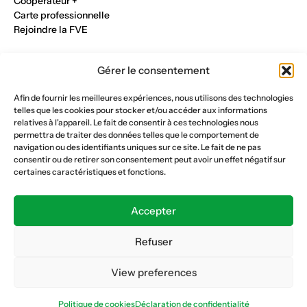
Cooperateur +
Carte professionnelle
Rejoindre la FVE
Nos métiers
Gérer le consentement
Industrie du verre
Construction métalique
Afin de fournir les meilleures expériences, nous utilisons des technologies
Maçonnerie et génie civil
telles que les cookies pour stocker et/ou accéder aux informations
Parqueterie et sols
relatives à l'appareil. Le fait de consentir à ces technologies nous
Menuiserie et bois
permettra de traiter des données telles que le comportement de
Plâtrerie et peinture
navigation ou des identifiants uniques sur ce site. Le fait de ne pas
consentir ou de retirer son consentement peut avoir un effet négatif sur
Nous suivre
certaines caractéristiques et fonctions.
Fédération vaudoise des entrepreneurs
Formation continue
Accepter
Ecole de la construction
Caisse AVS 66.1
Refuser
View preferences
Déclaration de confidentialité
Politique de cookies
Politique de cookies
Déclaration de confidentialité
© Copyright 2026 FVE
Website :
horde.ch