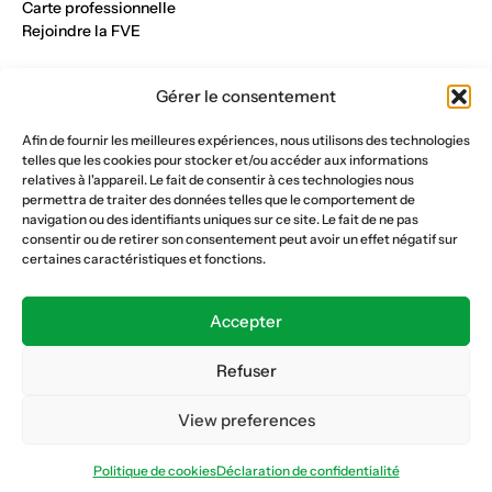
Carte professionnelle
Rejoindre la FVE
Nos métiers
Gérer le consentement
Industrie du verre
Construction métalique
Afin de fournir les meilleures expériences, nous utilisons des technologies
Maçonnerie et génie civil
telles que les cookies pour stocker et/ou accéder aux informations
Parqueterie et sols
relatives à l'appareil. Le fait de consentir à ces technologies nous
Menuiserie et bois
permettra de traiter des données telles que le comportement de
Plâtrerie et peinture
navigation ou des identifiants uniques sur ce site. Le fait de ne pas
consentir ou de retirer son consentement peut avoir un effet négatif sur
Nous suivre
certaines caractéristiques et fonctions.
Fédération vaudoise des entrepreneurs
Formation continue
Accepter
Ecole de la construction
Caisse AVS 66.1
Refuser
View preferences
Déclaration de confidentialité
Politique de cookies
Politique de cookies
Déclaration de confidentialité
© Copyright 2026 FVE
Website :
horde.ch