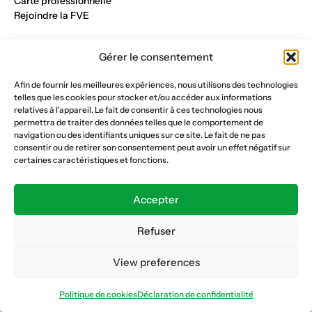
Carte professionnelle
Rejoindre la FVE
Nos métiers
Gérer le consentement
Industrie du verre
Construction métalique
Afin de fournir les meilleures expériences, nous utilisons des technologies
Maçonnerie et génie civil
telles que les cookies pour stocker et/ou accéder aux informations
Parqueterie et sols
relatives à l'appareil. Le fait de consentir à ces technologies nous
Menuiserie et bois
permettra de traiter des données telles que le comportement de
Plâtrerie et peinture
navigation ou des identifiants uniques sur ce site. Le fait de ne pas
consentir ou de retirer son consentement peut avoir un effet négatif sur
Nous suivre
certaines caractéristiques et fonctions.
Fédération vaudoise des entrepreneurs
Formation continue
Accepter
Ecole de la construction
Caisse AVS 66.1
Refuser
View preferences
Déclaration de confidentialité
Politique de cookies
Politique de cookies
Déclaration de confidentialité
© Copyright 2026 FVE
Website :
horde.ch