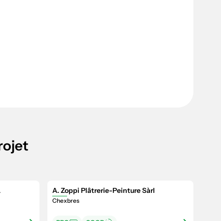
rojet
A
A. Zoppi Plâtrerie-Peinture Sàrl
Chexbres