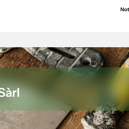
Not
Sàrl