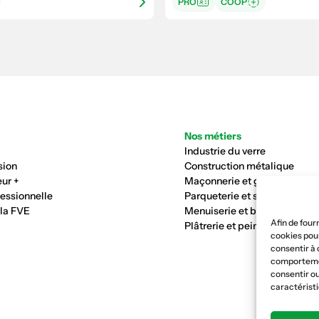
PRO
COOP
Nos métiers
Industrie du verre
sion
Construction métalique
ur +
Maçonnerie et génie civil
fessionnelle
Parqueterie et sols
 la FVE
Menuiserie et bois
Afin de four
Plâtrerie et peinture
cookies pour
consentir à 
comportement
consentir ou
caractéristi