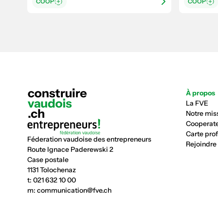
COOP
COOP
À propos
La FVE
Notre mis
Cooperate
Carte pro
Féderation vaudoise des entrepreneurs
Rejoindre
Route Ignace Paderewski 2
Case postale
1131 Tolochenaz
t:
021 632 10 00
m:
communication@fve.ch