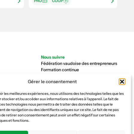
PRO
COOP
Nous suivre
Fédération vaudoise des entrepreneurs
Formation continue
Ecole de la construction
Gérer le consentement
Caisse AVS 66.1
nir les meilleures expériences, nous utilisons des technologies telles que les
 stocker et/ou accéder aux informations relatives à l'appareil. Le fait de
ces technologies nous permettra de traiter des données telles que le
 de navigation ou des identifiants uniques sur ce site. Le fait de ne pas
 de retirer son consentement peut avoir un effet négatif sur certaines
ques et fonctions.