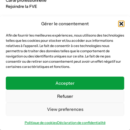
Carte professionnelle
Rejoindre la FVE
Nos métiers
Gérer le consentement
Industrie du verre
Construction métalique
Afin de fournir les meilleures expériences, nous utilisons des technologies
Maçonnerie et génie civil
telles que les cookies pour stocker et/ou accéder aux informations
Parqueterie et sols
relatives à l'appareil. Le fait de consentir à ces technologies nous
Menuiserie et bois
permettra de traiter des données telles que le comportement de
Plâtrerie et peinture
navigation ou des identifiants uniques sur ce site. Le fait de ne pas
consentir ou de retirer son consentement peut avoir un effet négatif sur
Nous suivre
certaines caractéristiques et fonctions.
Fédération vaudoise des entrepreneurs
Formation continue
Accepter
Ecole de la construction
Caisse AVS 66.1
Refuser
View preferences
Déclaration de confidentialité
Politique de cookies
Politique de cookies
Déclaration de confidentialité
© Copyright 2026 FVE
Website :
horde.ch