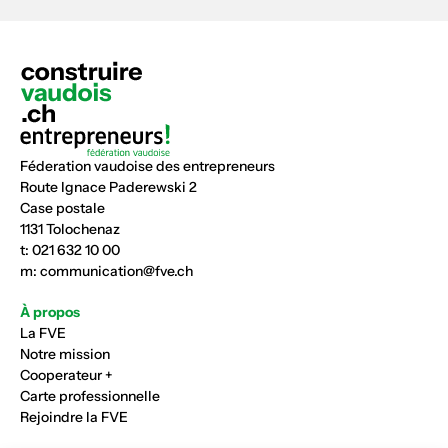
Féderation vaudoise des entrepreneurs
Route Ignace Paderewski 2
Case postale
1131 Tolochenaz
t:
021 632 10 00
m:
communication@fve.ch
À propos
La FVE
Notre mission
Cooperateur +
Carte professionnelle
Rejoindre la FVE