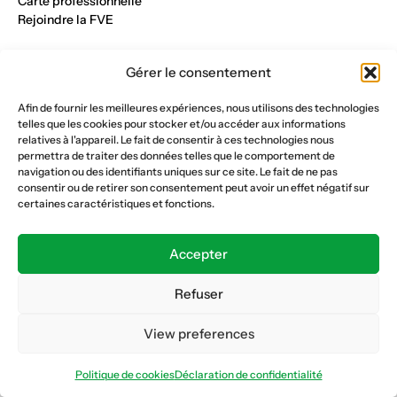
Carte professionnelle
Rejoindre la FVE
Nos métiers
Gérer le consentement
Industrie du verre
Construction métalique
Afin de fournir les meilleures expériences, nous utilisons des technologies
Maçonnerie et génie civil
telles que les cookies pour stocker et/ou accéder aux informations
Parqueterie et sols
relatives à l'appareil. Le fait de consentir à ces technologies nous
Menuiserie et bois
permettra de traiter des données telles que le comportement de
Plâtrerie et peinture
navigation ou des identifiants uniques sur ce site. Le fait de ne pas
consentir ou de retirer son consentement peut avoir un effet négatif sur
Nous suivre
certaines caractéristiques et fonctions.
Fédération vaudoise des entrepreneurs
Formation continue
Accepter
Ecole de la construction
Caisse AVS 66.1
Refuser
View preferences
Déclaration de confidentialité
Politique de cookies
Politique de cookies
Déclaration de confidentialité
© Copyright 2026 FVE
Website :
horde.ch