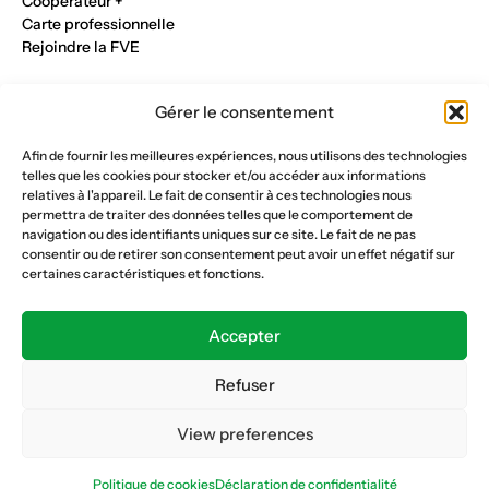
Cooperateur +
Carte professionnelle
Rejoindre la FVE
Nos métiers
Gérer le consentement
Industrie du verre
Construction métalique
Afin de fournir les meilleures expériences, nous utilisons des technologies
Maçonnerie et génie civil
telles que les cookies pour stocker et/ou accéder aux informations
Parqueterie et sols
relatives à l'appareil. Le fait de consentir à ces technologies nous
Menuiserie et bois
permettra de traiter des données telles que le comportement de
Plâtrerie et peinture
navigation ou des identifiants uniques sur ce site. Le fait de ne pas
consentir ou de retirer son consentement peut avoir un effet négatif sur
Nous suivre
certaines caractéristiques et fonctions.
Fédération vaudoise des entrepreneurs
Formation continue
Accepter
Ecole de la construction
Caisse AVS 66.1
Refuser
View preferences
Déclaration de confidentialité
Politique de cookies
Politique de cookies
Déclaration de confidentialité
© Copyright 2026 FVE
Website :
horde.ch