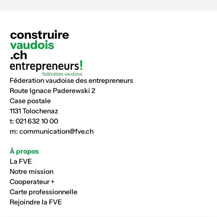
Féderation vaudoise des entrepreneurs
Route Ignace Paderewski 2
Case postale
1131 Tolochenaz
t:
021 632 10 00
m:
communication@fve.ch
À propos
La FVE
Notre mission
Cooperateur +
Carte professionnelle
Rejoindre la FVE