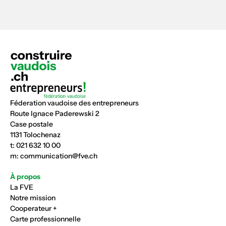
Féderation vaudoise des entrepreneurs
Route Ignace Paderewski 2
Case postale
1131 Tolochenaz
t:
021 632 10 00
m:
communication@fve.ch
À propos
La FVE
Notre mission
Cooperateur +
Carte professionnelle