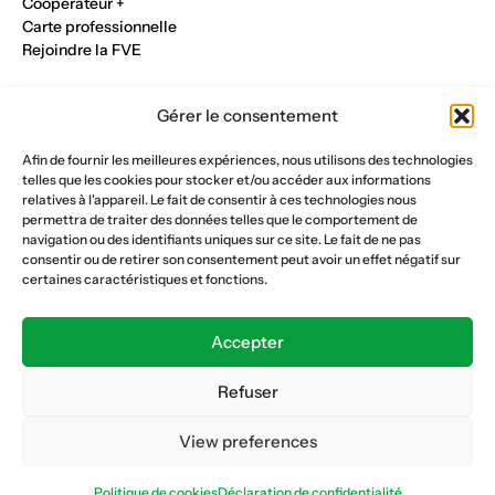
Cooperateur +
Carte professionnelle
Rejoindre la FVE
Nos métiers
Gérer le consentement
Industrie du verre
Construction métalique
Afin de fournir les meilleures expériences, nous utilisons des technologies
Maçonnerie et génie civil
telles que les cookies pour stocker et/ou accéder aux informations
Parqueterie et sols
relatives à l'appareil. Le fait de consentir à ces technologies nous
Menuiserie et bois
permettra de traiter des données telles que le comportement de
Plâtrerie et peinture
navigation ou des identifiants uniques sur ce site. Le fait de ne pas
consentir ou de retirer son consentement peut avoir un effet négatif sur
Nous suivre
certaines caractéristiques et fonctions.
Fédération vaudoise des entrepreneurs
Formation continue
Accepter
Ecole de la construction
Caisse AVS 66.1
Refuser
View preferences
Déclaration de confidentialité
Politique de cookies
Politique de cookies
Déclaration de confidentialité
© Copyright 2026 FVE
Website :
horde.ch