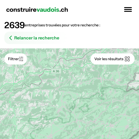
PRO
COOP
2639
entreprises trouvées pour votre recherche :
Relancer la recherche
Filtrer
Voir les résultats